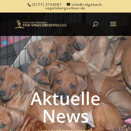
(0171) 3734087
info@ridgeback-
vogelsbergvulkan.de
Aktuelle
News