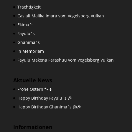
Trächtigkeit
Casjali Malika Imara vom Vogelsberg Vulkan
Ekima´s
Fayulu´s
Ghanima´s
In Memoriam
Fayulu Makena Farashuu vom Vogelsberg Vulkan
Aktuelle News
Frohe Ostern 🐾🌷
Happy Birthday Fayulu´s 🎉
Happy Birthday Ghanima´s 🎂🎉
Informationen