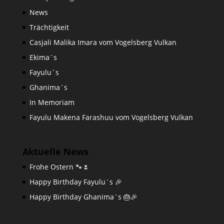
News
Trächtigkeit
Casjali Malika Imara vom Vogelsberg Vulkan
Ekima´s
Fayulu´s
Ghanima´s
In Memoriam
Fayulu Makena Farashuu vom Vogelsberg Vulkan
Aktuelle News
Frohe Ostern 🐾🌷
Happy Birthday Fayulu´s 🎉
Happy Birthday Ghanima´s 🎂🎉