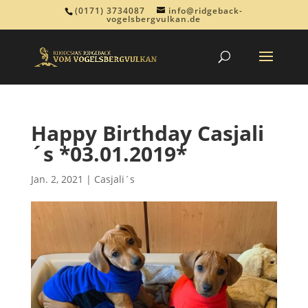
(0171) 3734087
info@ridgeback-
vogelsbergvulkan.de
Happy Birthday Casjali
´s *03.01.2019*
Jan. 2, 2021
|
Casjali´s