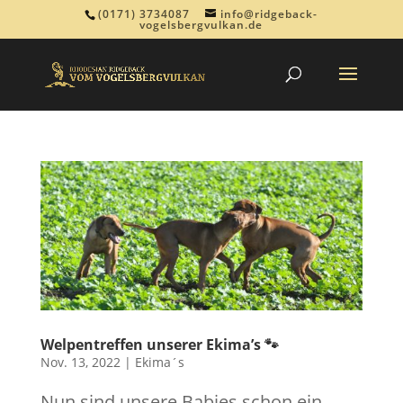
(0171) 3734087
info@ridgeback-
vogelsbergvulkan.de
Welpentreffen unserer Ekima’s 🐾
Nov. 13, 2022
|
Ekima´s
Nun sind unsere Babies schon ein