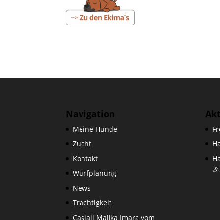
Navigation
Ak
Meine Hunde
Fr
Zucht
Ha
Kontakt
Ha
🎉
Wurfplanung
News
Trächtigkeit
Casjali Malika Imara vom