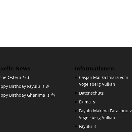
tuelle News
Informationen
ohe Ostern 🐾🌷
Casjali Malika Imara vom
Vogelsberg Vulkan
ppy Birthday Fayulu´s 🎉
Datenschutz
ppy Birthday Ghanima´s 🎂
Ekima´s
Fayulu Makena Farashuu 
Vogelsberg Vulkan
Fayulu´s