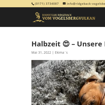
(0171) 3734087
info@ridgeback-vogelsb
Halbzeit 😍 – Unsere
Mai 31, 2022
|
Ekima´s