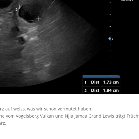
rz auf weiss, was wir schon vermutet haben.
ne vom Vogelsberg Vulkan und Njia Jamaa Grand Lewis trägt Früch
rz.