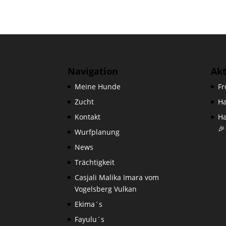
Navigation
Ak
Meine Hunde
Fr
Zucht
Ha
Kontakt
Ha
🎉
Wurfplanung
News
Trächtigkeit
Casjali Malika Imara vom
Vogelsberg Vulkan
Ekima´s
Fayulu´s