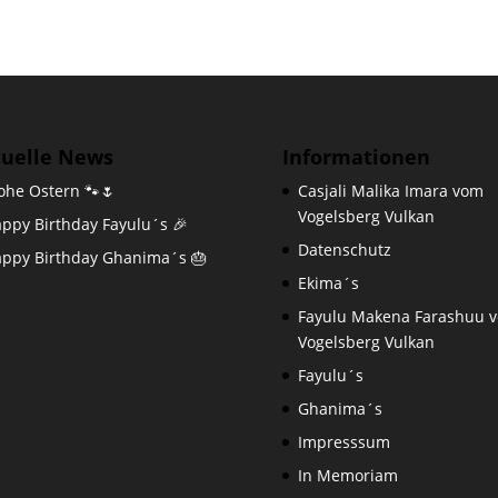
tuelle News
Informationen
ohe Ostern 🐾🌷
Casjali Malika Imara vom
Vogelsberg Vulkan
ppy Birthday Fayulu´s 🎉
Datenschutz
ppy Birthday Ghanima´s 🎂
Ekima´s
Fayulu Makena Farashuu 
Vogelsberg Vulkan
Fayulu´s
Ghanima´s
Impresssum
In Memoriam