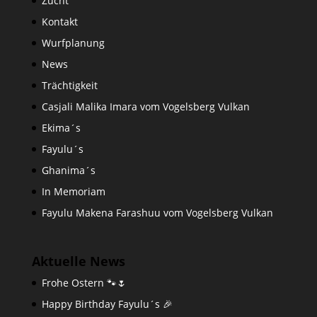
Zucht
Kontakt
Wurfplanung
News
Trächtigkeit
Casjali Malika Imara vom Vogelsberg Vulkan
Ekima´s
Fayulu´s
Ghanima´s
In Memoriam
Fayulu Makena Farashuu vom Vogelsberg Vulkan
Aktuelle News
Frohe Ostern 🐾🌷
Happy Birthday Fayulu´s 🎉