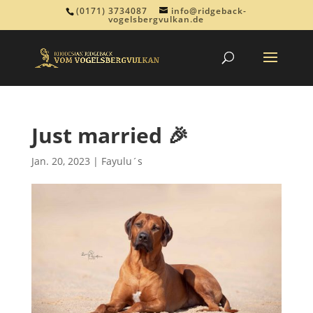
(0171) 3734087
info@ridgeback-
vogelsbergvulkan.de
Just married 🎉
Jan. 20, 2023
|
Fayulu´s