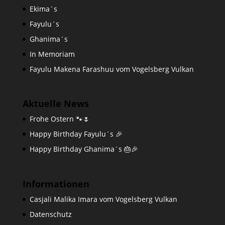
Ekima´s
Fayulu´s
Ghanima´s
In Memoriam
Fayulu Makena Farashuu vom Vogelsberg Vulkan
Aktuelle News
Frohe Ostern 🐾🌷
Happy Birthday Fayulu´s 🎉
Happy Birthday Ghanima´s 🎂🎉
Informationen
Casjali Malika Imara vom Vogelsberg Vulkan
Datenschutz