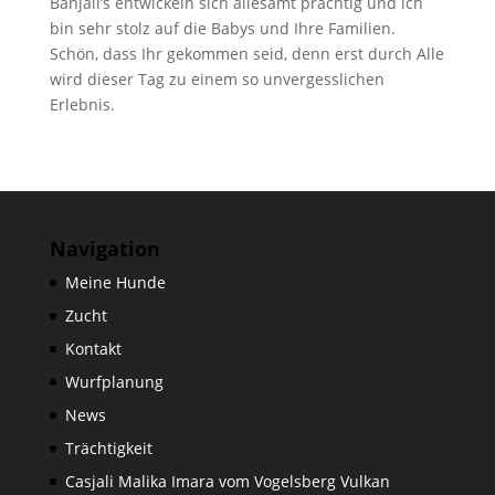
Banjali’s entwickeln sich allesamt prächtig und ich
bin sehr stolz auf die Babys und Ihre Familien.
Schön, dass Ihr gekommen seid, denn erst durch Alle
wird dieser Tag zu einem so unvergesslichen
Erlebnis.
Navigation
Meine Hunde
Zucht
Kontakt
Wurfplanung
News
Trächtigkeit
Casjali Malika Imara vom Vogelsberg Vulkan