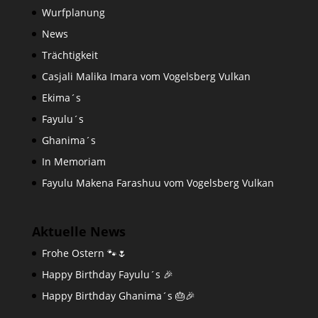
Wurfplanung
News
Trächtigkeit
Casjali Malika Imara vom Vogelsberg Vulkan
Ekima´s
Fayulu´s
Ghanima´s
In Memoriam
Fayulu Makena Farashuu vom Vogelsberg Vulkan
Aktuelle News
Frohe Ostern 🐾🌷
Happy Birthday Fayulu´s 🎉
Happy Birthday Ghanima´s 🎂🎉